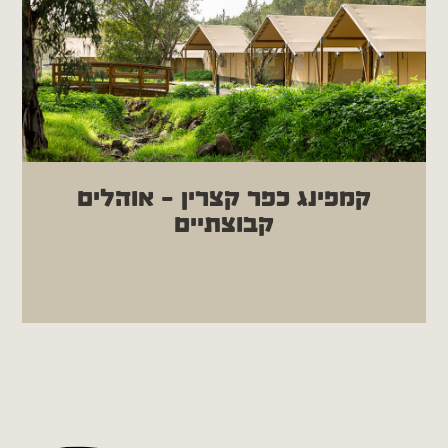
לחוויה לילית יוצאת דופן לכל המשפחה: סיור
עששיות חווייתי בין בתי הבזלת, הסמטאות
החשוכות ובית הכנסת העתיק. לילה של סיפורים,
אורות וצללים במסע מרגש אל העבר.
קמפינג כפר קצרין – אוהלים
קבוצתיים
מחפשים לינת שטח אבל בתנאים קצת יותר טובים
מלהיזרק עם אוהלים מהבית?
באים עם מאתיים תלמידים לגולן ורוצים לינת
אוהלים כיפית?