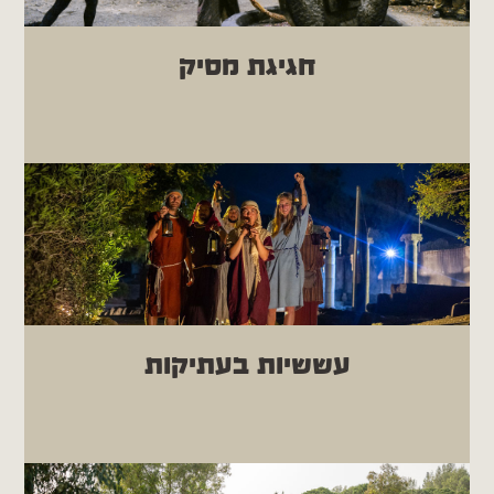
| יולי - אוגוסט | ב' - ה' | 12:00
חגיגת מסיק
בואו לחוות את החיבור האמיתי לאדמה, לטבע
ולמסורת העתיקה של חבל הגולן בחגיגת מסיק
ייחודית ומרגשת. הסיור מזמין אתכם לגלות את
סודות שמן הזית של הכפר
עששיות בעתיקות
כשהשמש שוקעת מעל הרי הגולן, פארק קצרין
עוטה מעטפת קסומה ומסתורית. הצטרפו אלינו