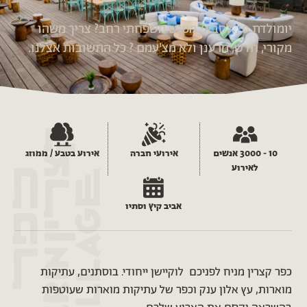
יומולדת 70 לסבא? מפגש משפחתי רחב? צריך משהו
מקורי, חדש, מרענן ולא מצ'עמם ? כל התשובות אצלנו.
10 - 3000 אנשים
אירועי חברה
אירוע בטבע / ממוזג
לאירוע
אביב קיץ וסתיו
כפר קצרין מניח לפניכם לוקיישן ייחודי. בוסתנים, עתיקות
מוארות, עץ אלון ענק וכפר של עתיקות מוארות שעוטפות